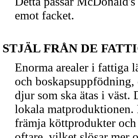
Detta passar McDonald's u
emot facket.
STJÄL FRÅN DE FATT
Enorma arealer i fattiga 
och boskapsuppfödning, el
djur som ska ätas i väst.
lokala matproduktionen. 
främja köttprodukter och 
oftare, vilket slösar mer 