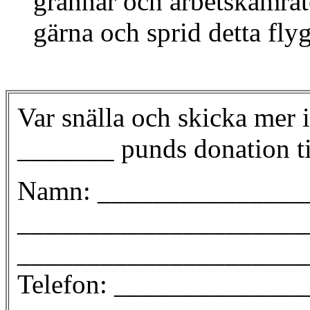
grannar och arbetskamrat
gärna och sprid detta fly
Var snälla och skicka m
_______ punds donation ti
Namn: ________________
_____________________
_____________________
Telefon: _____________